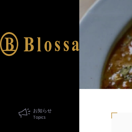
Blossa (ブロッサ) | 名古屋 栄にある商業施設
ブロッサは、 名古屋・久屋大通と桜通が交差する一角にある
お知らせ
Topics