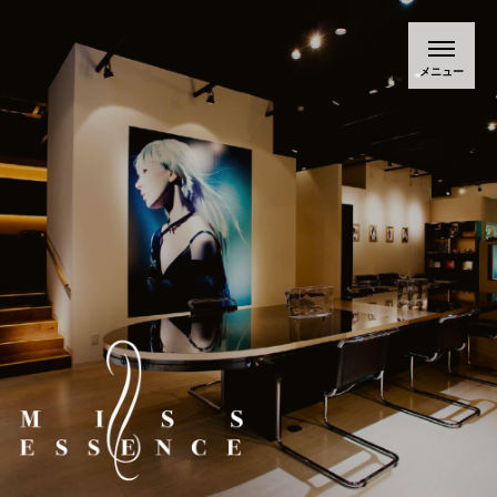
Blossa (ブロッサ) | 名古屋 栄にある商業施設
ブロッサは、 名古屋・久屋大通と桜通が交差する一角にある
緑豊かな街並みと一体化した商業施設です。