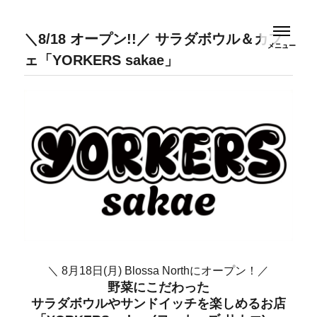
Blossa (ブロッサ) | 名古屋 栄にある商業施設
ブロッサは、 名古屋・久屋大通と桜通が交差する一角にある
緑豊かな街並みと一体化した商業施設です。
＼8/18 オープン!!／ サラダボウル＆カフ
ェ「YORKERS sakae」
＼ 8月18日(月) Blossa Northにオープン！／
野菜にこだわった
サラダボウルやサンドイッチを楽しめるお店