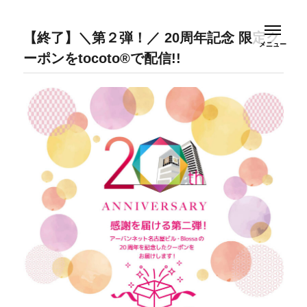
Blossa (ブロッサ) | 名古屋 栄にある商業施設
ブロッサは、 名古屋・久屋大通と桜通が交差する一角にある
緑豊かな街並みと一体化した商業施設です。
【終了】＼第２弾！／ 20周年記念 限定ク
ーポンをtocoto®で配信!!