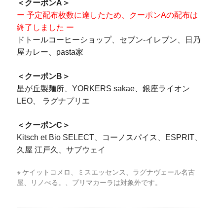
＜クーポンA＞
ー 予定配布枚数に達したため、クーポンAの配布は
終了しました ー
ドトールコーヒーショップ、セブン-イレブン、日乃
屋カレー、pasta家
＜
クーポン
B＞
星が丘製麺所、YORKERS sakae、銀座ライオン
LEO、 ラグナプリエ
＜
クーポン
C＞
Kitsch et Bio SELECT、コーノスパイス、ESPRIT、
久屋 江戸久、サブウェイ
ケイットコメロ、ミスエッセンス、ラグナヴェール名古
屋、リノべる。、プリマカーラは対象外です。